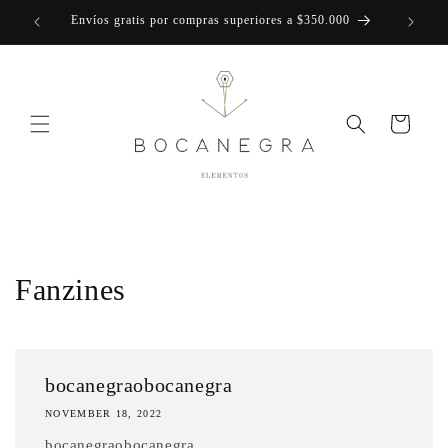
Skip to
Envíos gratis por compras superiores a $350.000
content
Cart
Fanzines
bocanegraobocanegra
NOVEMBER 18, 2022
bocanegraobocanegra