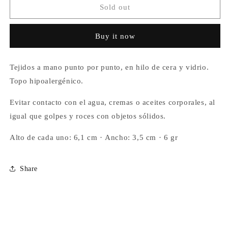
Aretes
Aretes
Sold out
Aforismo
Aforismo
Espejo
Espejo
Buy it now
Mamá
Mamá
Tejidos a mano punto por punto, en hilo de cera y vidrio.
Topo hipoalergénico.
Evitar contacto con el agua, cremas o aceites corporales, al
igual que golpes y roces con objetos sólidos.
Alto de cada uno: 6,1 cm ·
Ancho: 3,5 cm · 6 gr
Share