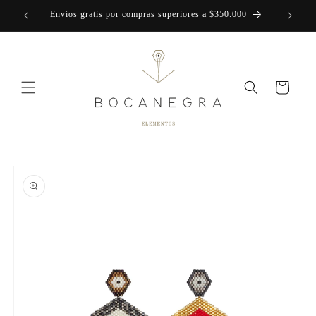
Skip to
Envíos gratis por compras superiores a $350.000
content
Cart
Skip to
product
information