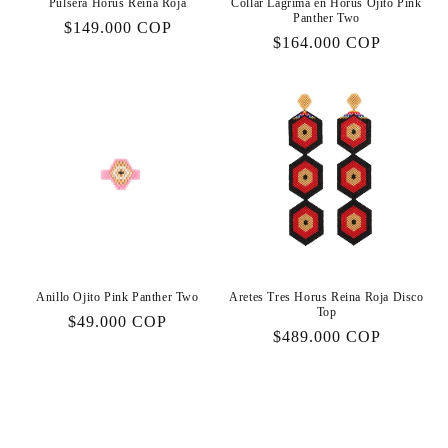
Pulsera Horus Reina Roja
Collar Lágrima en Horus Ojito Pink
Panther Two
Precio
$149.000 COP
Precio
$164.000 COP
habitual
habitual
Anillo Ojito Pink Panther Two
Aretes Tres Horus Reina Roja Disco
Top
Precio
$49.000 COP
Precio
$489.000 COP
habitual
habitual