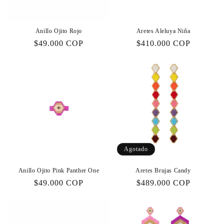
Anillo Ojito Rojo
Aretes Aleluya Niña
Precio
$49.000 COP
Precio
$410.000 COP
habitual
habitual
Agotado
Anillo Ojito Pink Panther One
Aretes Brujas Candy
Precio
$49.000 COP
Precio
$489.000 COP
habitual
habitual