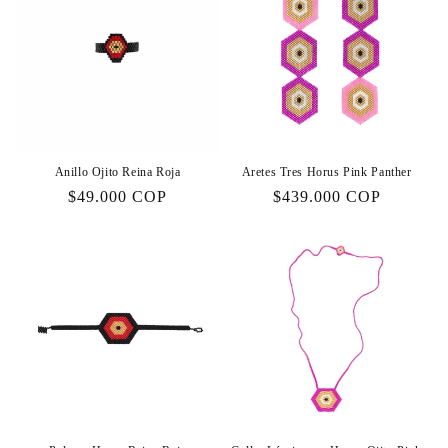
Anillo Ojito Reina Roja
Aretes Tres Horus Pink Panther
Precio
$49.000 COP
Precio
$439.000 COP
habitual
habitual