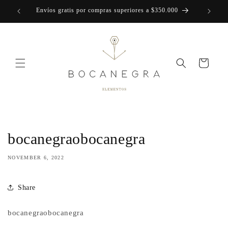
Skip to
Envíos gratis por compras superiores a $350.000
content
Cart
bocanegraobocanegra
NOVEMBER 6, 2022
Share
bocanegraobocanegra