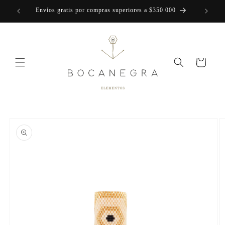
Skip to
Envíos gratis por compras superiores a $350.000
content
Cart
Skip to
product
information