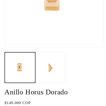
Open
O
media
m
1
2
in
in
modal
m
Anillo Horus Dorado
Regular
$149.000 COP