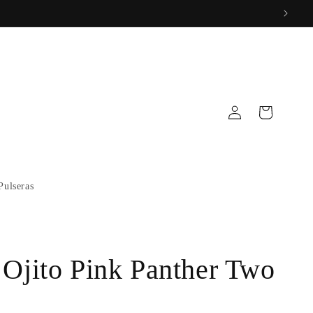
Log
Cart
in
Pulseras
 Ojito Pink Panther Two
P