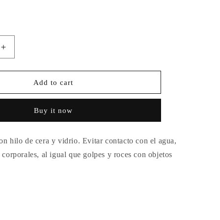
Increase
quantity
for
Anillo
Add to cart
Ojito
Pink
Buy it now
Panther
Two
n hilo de cera y vidrio. Evitar contacto con el agua,
 corporales, al igual que golpes y roces con objetos