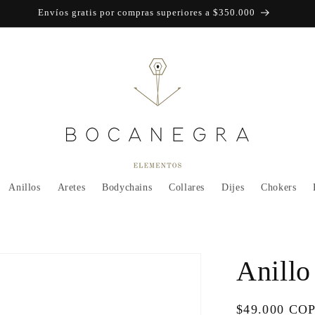
Envíos gratis por compras superiores a $350.000
Anillos
Aretes
Bodychains
Collares
Dijes
Chokers
Anillo
Regular
$49.000 CO