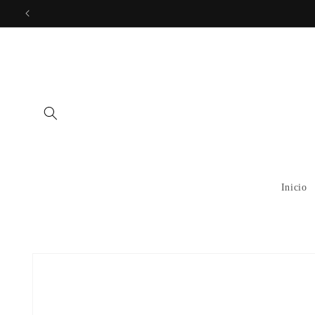
Skip to
content
Inicio
Skip to
product
information