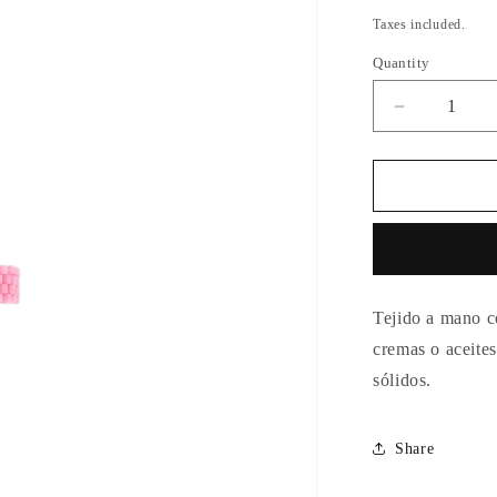
price
Taxes included.
Quantity
Quantity
Decrease
quantity
for
Anillo
Ojito
Pink
Panther
Two
Tejido a mano co
cremas o aceites
sólidos.
Share