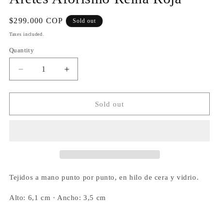
Regular
$299.000 COP
Sold out
price
Taxes included.
Quantity
Quantity
Decrease
Increase
quantity
quantity
for
for
Aretes
Aretes
Sold out
Aforismo
Aforismo
Reina
Reina
Roja
Roja
Tejidos a mano punto por punto, en hilo de cera y vidrio.
Alto: 6,1 cm · Ancho: 3,5 cm