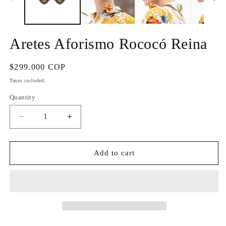
Aretes Aforismo Rococó Reina
Regular
$299.000 COP
price
Taxes included.
Quantity
Quantity
Decrease
Increase
quantity
quantity
for
for
Aretes
Aretes
Add to cart
Aforismo
Aforismo
Rococó
Rococó
Reina
Reina