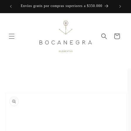
Skip to
Envíos gratis por compras superiores a $350.000
content
Cart
Skip to
product
information