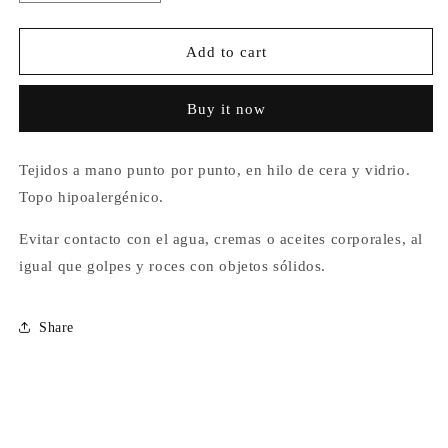
quantity
quantity
for
for
Aretes
Aretes
Add to cart
King
King
Espejo
Espejo
Buy it now
Princesa
Princesa
del
del
Atardecer
Atardecer
Tejidos a mano punto por punto, en hilo de cera y vidrio.
Topo hipoalergénico.
Evitar contacto con el agua, cremas o aceites corporales, al
igual que golpes y roces con objetos sólidos.
Share