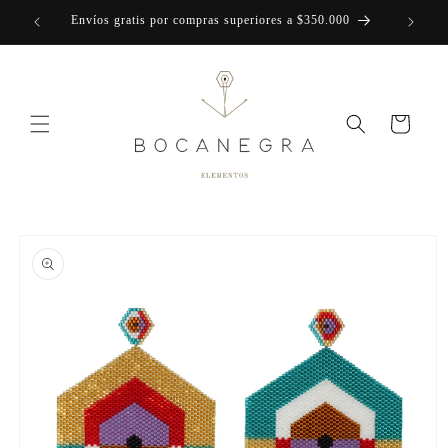
Skip to
Envíos gratis por compras superiores a $350.000
content
Cart
Skip to
product
information