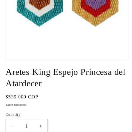
Open
media
Aretes King Espejo Princesa del
1
in
modal
Atardecer
Regular
$539.000 COP
price
Taxes included.
Quantity
Quantity
Decrease
Increase