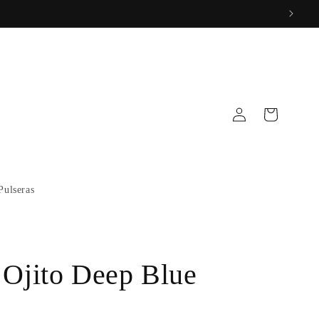
Log
Cart
in
Pulseras
 Ojito Deep Blue
P