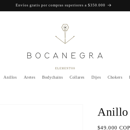
Envíos gratis por compras superiores a $350.000
Anillos
Aretes
Bodychains
Collares
Dijes
Chokers
Anillo
Regular
$49.000 CO