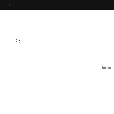
Skip to
content
Inicio
Skip to
product
information