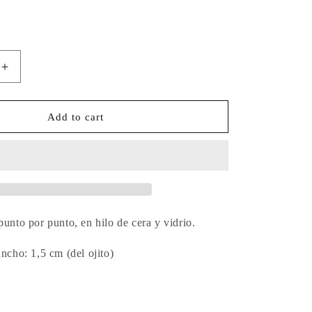
Increase
quantity
for
Anillo
Add to cart
Ojito
Deep
Blue
unto por punto, en hilo de cera y vidrio.
ncho: 1,5 cm (del ojito)