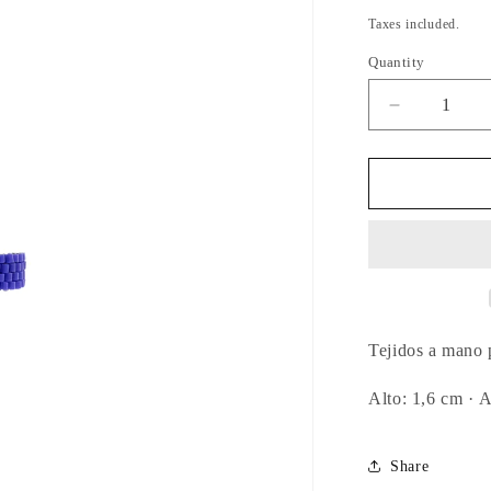
price
Taxes included.
Quantity
Quantity
Decrease
quantity
for
Anillo
Ojito
Deep
Blue
Tejidos a mano p
Alto: 1,6 cm ·
A
Share