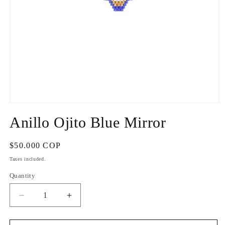
Open
media
Anillo Ojito Blue Mirror
1
in
modal
Regular
$50.000 COP
price
Taxes included.
Quantity
Quantity
Decrease
Increase
quantity
quantity
for
for