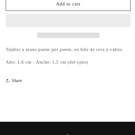
Anillo
Anillo
Add to cart
Ojito
Ojito
Blue
Blue
Mirror
Mirror
Tejidos a mano punto por punto, en hilo de cera y vidrio.
Alto: 1,6 cm ·
Ancho: 1,5 cm (del ojito)
Share