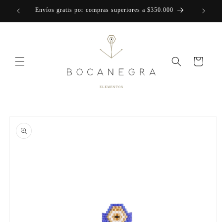
Skip to
Envíos gratis por compras superiores a $350.000
content
Cart
Skip to
product
information