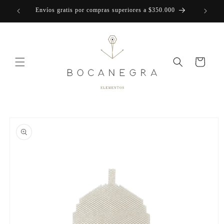
Skip to
Envíos gratis por compras superiores a $350.000
content
Cart
Skip to
product
information