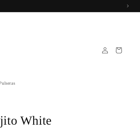
Log
Cart
in
Pulseras
jito White
P