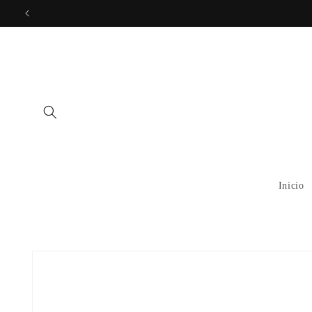
Skip to
content
Inicio
Skip to
product
information