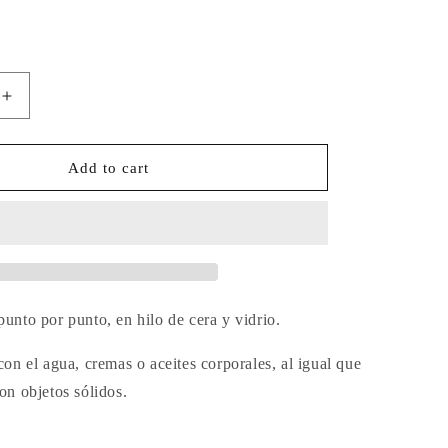
Increase
quantity
for
Dije
Add to cart
Ojito
White
unto por punto, en hilo de cera y vidrio.
con el agua, cremas o aceites corporales, al igual que
on objetos sólidos.