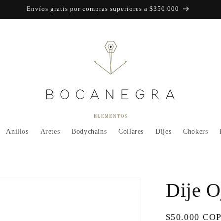
Envíos gratis por compras superiores a $350.000
Anillos
Aretes
Bodychains
Collares
Dijes
Chokers
Dije O
Regular
$50.000 CO