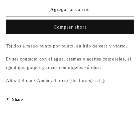
para
para
Anillo
Anillo
Agregar al carrito
Horus
Horus
Maga
Maga
Comprar ahora
Tejidos a mano punto por punto, en hilo de cera y vidrio.
Evitar contacto con el agua, cremas o aceites corporales, al
igual que golpes y roces con objetos sólidos.
Alto: 3,4 cm ·
Ancho: 4,5 cm (del horus) · 3 gr
Share