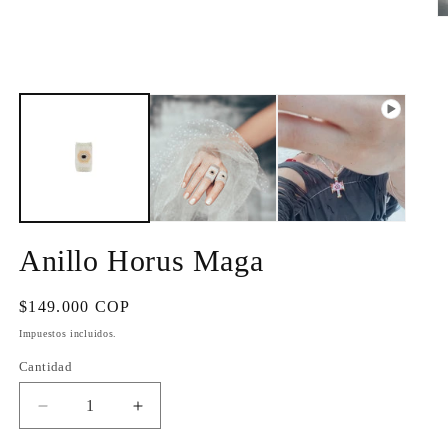
ventana
Ab
modal
e
m
2
e
u
v
m
Anillo Horus Maga
Precio
$149.000 COP
habitual
Impuestos incluidos.
Cantidad
Cantidad
Reducir
Aumentar
cantidad
cantidad