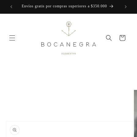
Ir
Envíos gratis por compras superiores a $350.000
directamente
al contenido
Carrito
Ir
directamente
a la
información
del producto