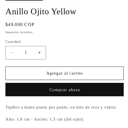
Anillo Ojito Yellow
Precio
$49.000 COP
habitual
Impuestos incluidos.
Cantidad
Cantidad
Reducir
Aumentar
cantidad
cantidad
para
para
Anillo
Anillo
Agregar al carrito
Ojito
Ojito
Yellow
Yellow
Comprar ahora
Tejidos a mano punto por punto, en hilo de cera y vidrio.
Alto: 1,6 cm ·
Ancho: 1,5 cm (del ojito)