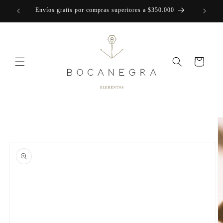
Ir
Envíos gratis por compras superiores a $350.000
directamente
al contenido
Carrito
Ir
directamente
a la
información
del producto