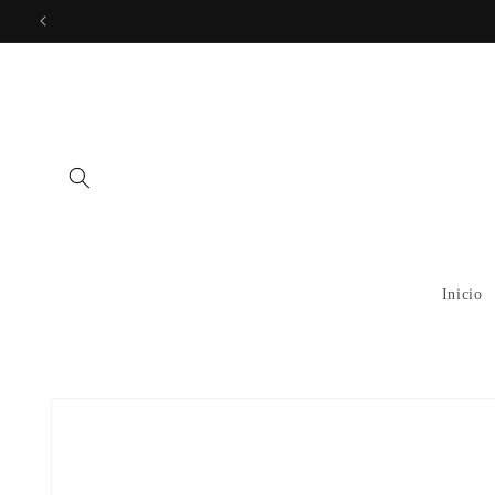
Ir
directamente
al contenido
Inicio
Ir
directamente
a la
información
del producto