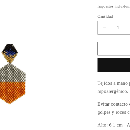
habitual
Impuestos incluidos
Cantidad
Cantidad
Reducir
cantidad
para
Aretes
Aforismo
Leones
Tejidos a mano p
hipoalergénico.
Evitar contacto 
golpes y roces c
Alto: 6,1 cm ·
A