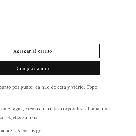
.
Aumentar
cantidad
para
Aretes
Agregar al carrito
Aforismo
Leones
Comprar ahora
unto por punto, en hilo de cera y vidrio. Topo
con el agua, cremas o aceites corporales, al igual que
on objetos sólidos.
ncho: 3,5 cm · 6 gr