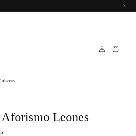
Iniciar
Carrito
sesión
Pulseras
 Aforismo Leones
OP