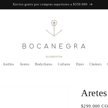
Envíos gratis por compras superiores a $350.000
Anillos
Aretes
Bodychains
Collares
Dijes
Chokers
Aretes
Precio
$299.000 C