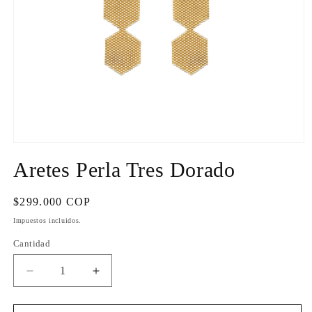
Abrir
elemento
Aretes Perla Tres Dorado
multimedia
1
en
una
Precio
$299.000 COP
ventana
habitual
modal
Impuestos incluidos.
Cantidad
Cantidad
Reducir
Aumentar
cantidad
cantidad
para
para