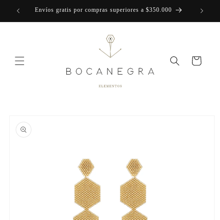
Ir
Envíos gratis por compras superiores a $350.000
directamente
al contenido
Carrito
Ir
directamente
a la
información
del producto