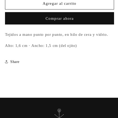
Anillo
Anillo
Agregar al carrito
Ojito
Ojito
Blue
Blue
Comprar ahora
Mirror
Mirror
Tejidos a mano punto por punto, en hilo de cera y vidrio.
Alto: 1,6 cm ·
Ancho: 1,5 cm (del ojito)
Share