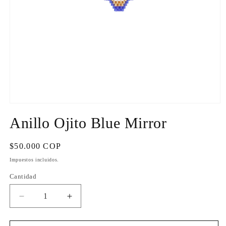
Abrir
elemento
Anillo Ojito Blue Mirror
multimedia
1
en
una
Precio
$50.000 COP
ventana
habitual
modal
Impuestos incluidos.
Cantidad
Cantidad
Reducir
Aumentar
cantidad
cantidad
para
para