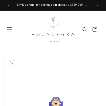
Ir
Envíos gratis por compras superiores a $350.000
directamente
al contenido
Carrito
Ir
directamente
a la
información
del producto