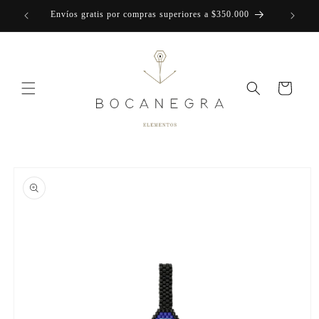
Ir
Envíos gratis por compras superiores a $350.000
directamente
al contenido
Carrito
Ir
directamente
a la
información
del producto