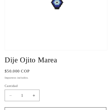
Abrir
elemento
Dije Ojito Marea
multimedia
1
en
una
Precio
$50.000 COP
ventana
habitual
modal
Impuestos incluidos.
Cantidad
Cantidad
Reducir
Aumentar
cantidad
cantidad
para
para